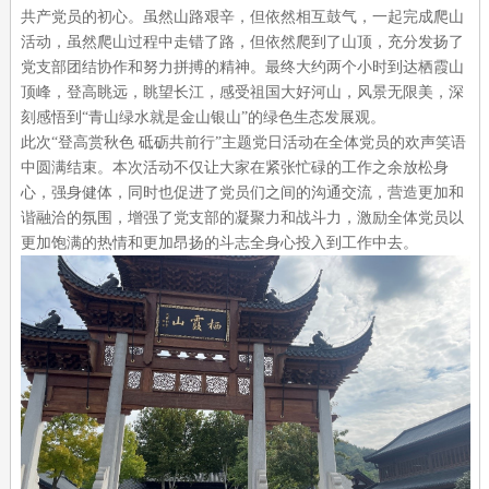
共产党员的初心。虽然山路艰辛，但依然相互鼓气，一起完成爬山
活动，虽然爬山过程中走错了路，但依然爬到了山顶，充分发扬了
党支部团结协作和努力拼搏的精神。最终大约两个小时到达栖霞山
顶峰，登高眺远，眺望长江，感受祖国大好河山，风景无限美，深
刻感悟到“青山绿水就是金山银山”的绿色生态发展观。
此次“登高赏秋色 砥砺共前行”主题党日活动在全体党员的欢声笑语
中圆满结束。本次活动不仅让大家在紧张忙碌的工作之余放松身
心，强身健体，同时也促进了党员们之间的沟通交流，营造更加和
谐融洽的氛围，增强了党支部的凝聚力和战斗力，激励全体党员以
更加饱满的热情和更加昂扬的斗志全身心投入到工作中去。